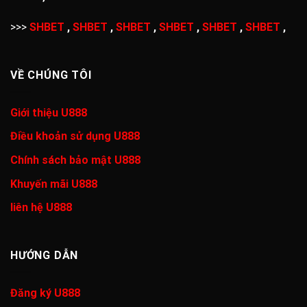
>>>
SHBET
,
SHBET
,
SHBET
,
SHBET
,
SHBET
,
SHBET
,
VỀ CHÚNG TÔI
Giới thiệu U888
Điều khoản sử dụng U888
Chính sách bảo mật U888
Khuyến mãi U888
liên hệ U888
HƯỚNG DẪN
Đăng ký U888