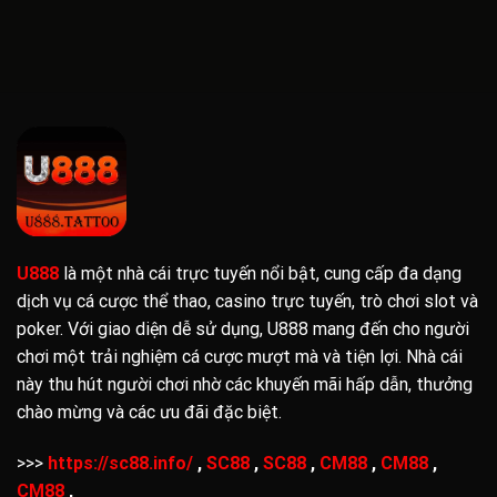
U888
là một nhà cái trực tuyến nổi bật, cung cấp đa dạng
dịch vụ cá cược thể thao, casino trực tuyến, trò chơi slot và
poker. Với giao diện dễ sử dụng, U888 mang đến cho người
chơi một trải nghiệm cá cược mượt mà và tiện lợi. Nhà cái
này thu hút người chơi nhờ các khuyến mãi hấp dẫn, thưởng
chào mừng và các ưu đãi đặc biệt.
>>>
https://sc88.info/
,
SC88
,
SC88
,
CM88
,
CM88
,
CM88
,