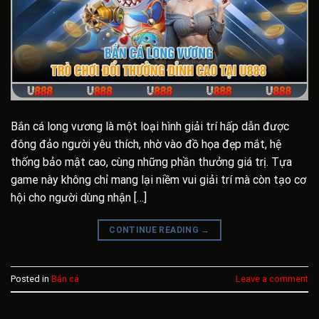
Bắn cá long vương là một loại hình giải trí hấp dẫn được
đông đảo người yêu thích, nhờ vào đồ họa đẹp mắt, hệ
thống bảo mật cao, cùng những phần thưởng giá trị. Tựa
game này không chỉ mang lại niềm vui giải trí mà còn tạo cơ
hội cho người dùng nhận […]
CONTINUE READING
→
Posted in
Bắn cá
Leave a comment