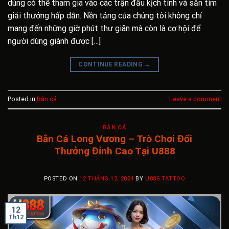
dùng có thể tham gia vào các trận đấu kịch tính và săn tìm
giải thưởng hấp dẫn. Nền tảng của chúng tôi không chỉ
mang đến những giờ phút thư giãn mà còn là cơ hội để
người dùng giành được […]
CONTINUE READING
→
Posted in
Bắn cá
Leave a comment
BẮN CÁ
Bắn Cá Long Vương – Trò Chơi Đổi
Thưởng Đỉnh Cao Tại U888
POSTED ON
12 THÁNG 12, 2024
BY
U888.TATTOO
12
Th12