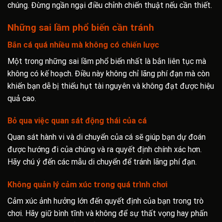
chúng. Đừng ngần ngại điều chỉnh chiến thuật nếu cần thiết.
Những sai lầm phổ biến cần tránh
Bắn cá quá nhiều mà không có chiến lược
Một trong những sai lầm phổ biến nhất là bắn liên tục mà
không có kế hoạch. Điều này không chỉ lãng phí đạn mà còn
khiến bạn dễ bị thiếu hụt tài nguyên và không đạt được hiệu
quả cao.
Bỏ qua việc quan sát động thái của cá
Quan sát hành vi và di chuyển của cá sẽ giúp bạn dự đoán
được hướng đi của chúng và ra quyết định chính xác hơn.
Hãy chú ý đến các mẫu di chuyển để tránh lãng phí đạn.
Không quản lý cảm xúc trong quá trình chơi
Cảm xúc ảnh hưởng lớn đến quyết định của bạn trong trò
chơi. Hãy giữ bình tĩnh và không để sự thất vọng hay phấn