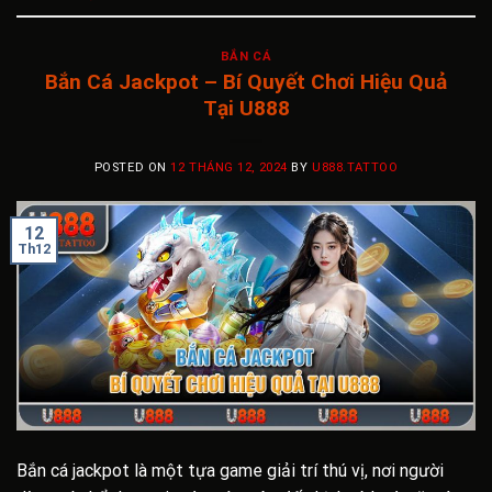
BẮN CÁ
Bắn Cá Jackpot – Bí Quyết Chơi Hiệu Quả
Tại U888
POSTED ON
12 THÁNG 12, 2024
BY
U888.TATTOO
12
Th12
Bắn cá jackpot là một tựa game giải trí thú vị, nơi người