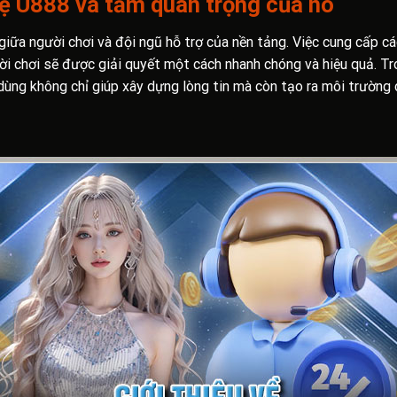
 hệ U888 và tầm quan trọng của nó
 giữa người chơi và đội ngũ hỗ trợ của nền tảng. Việc cung cấp 
i chơi sẽ được giải quyết một cách nhanh chóng và hiệu quả. Tr
dùng không chỉ giúp xây dựng lòng tin mà còn tạo ra môi trường c