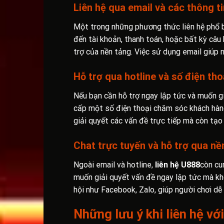
Liên hệ qua email và các thông ti
Một trong những phương thức liên hệ phổ bi
đến tài khoản, thanh toán, hoặc bất kỳ câu
trợ của nền tảng. Việc sử dụng email giúp n
Hỗ trợ qua hotline và số điện th
Nếu bạn cần hỗ trợ ngay lập tức và muốn gi
cấp một số điện thoại chăm sóc khách hàng,
giải quyết các vấn đề trực tiếp mà còn tạo 
Chat trực tuyến và hỗ trợ qua nề
Ngoài email và hotline,
liên hệ U888
còn cu
muốn giải quyết vấn đề ngay lập tức mà kh
hội như Facebook, Zalo, giúp người chơi dễ
Những lưu ý khi liên hệ vớ