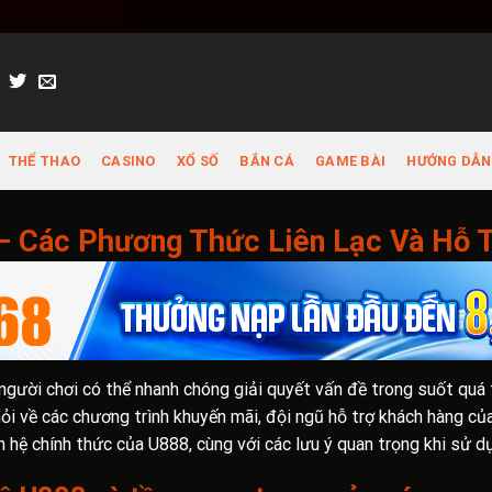
THỂ THAO
CASINO
XỔ SỐ
BẮN CÁ
GAME BÀI
HƯỚNG DẪN
– Các Phương Thức Liên Lạc Và Hỗ 
gười chơi có thể nhanh chóng giải quyết vấn đề trong suốt quá t
hỏi về các chương trình khuyến mãi, đội ngũ hỗ trợ khách hàng củ
n hệ chính thức của U888, cùng với các lưu ý quan trọng khi sử d