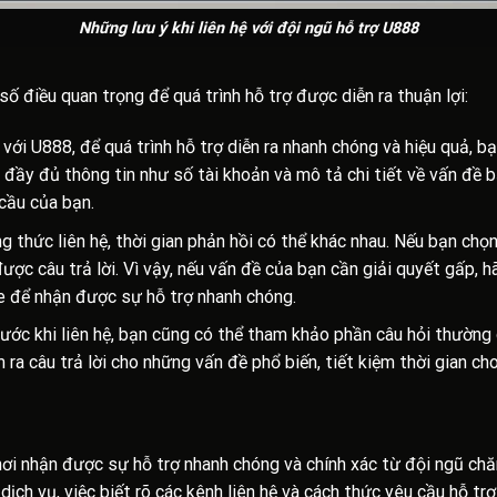
Những lưu ý khi liên hệ với đội ngũ hỗ trợ U888
số điều quan trọng để quá trình hỗ trợ được diễn ra thuận lợi:
ệ với U888, để quá trình hỗ trợ diễn ra nhanh chóng và hiệu quả, 
đầy đủ thông tin như số tài khoản và mô tả chi tiết về vấn đề b
cầu của bạn.
 thức liên hệ, thời gian phản hồi có thể khác nhau. Nếu bạn chọn
ợc câu trả lời. Vì vậy, nếu vấn đề của bạn cần giải quyết gấp, h
ne để nhận được sự hỗ trợ nhanh chóng.
ước khi liên hệ, bạn cũng có thể tham khảo phần câu hỏi thường
m ra câu trả lời cho những vấn đề phổ biến, tiết kiệm thời gian ch
ơi nhận được sự hỗ trợ nhanh chóng và chính xác từ đội ngũ ch
dịch vụ, việc biết rõ các kênh liên hệ và cách thức yêu cầu hỗ t