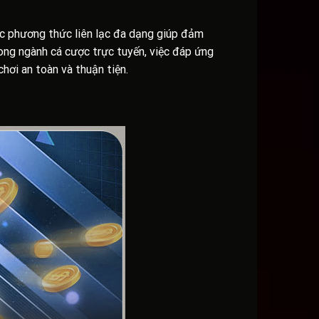
các phương thức liên lạc đa dạng giúp đảm
ong ngành cá cược trực tuyến, việc đáp ứng
hơi an toàn và thuận tiện.