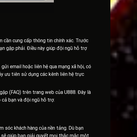
bạn cần cung cấp thông tin chính xác. Trước
ạn gặp phải. Điều này giúp đội ngũ hỗ trợ
 gửi email hoặc liên hệ qua mạng xã hội, có
ãy ưu tiên sử dụng các kênh liên hệ trực
 gặp (FAQ) trên trang web của U888. Đây là
o cả bạn và đội ngũ hỗ trợ.
ăm sóc khách hàng của nền tảng. Dù bạn
rợ sẽ giúp bạn giải quyết mọi thắc mắc một