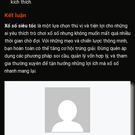
kích thích.
Kết luận
Xổ số siêu tốc
là một lựa chọn thú vị và tiện lợi cho những
ai yêu thích trò chơi xổ số nhưng không muốn mất quá nhiều
thời gian chờ đợi. Với những mẹo và chiến lược thông minh,
bạn hoàn toàn có thể tăng cơ hội trúng giải. Đừng quên áp
dụng các phương pháp soi cầu, quản lý vốn hợp lý, và tham
gia thường xuyên để tận hưởng những lợi ích mà xổ số
nhanh mang lại.