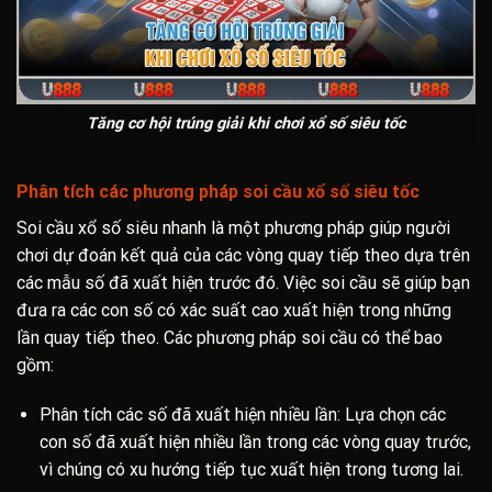
Tăng cơ hội trúng giải khi chơi xổ số siêu tốc
Phân tích các phương pháp soi cầu xổ số siêu tốc
Soi cầu xổ số siêu nhanh là một phương pháp giúp người
chơi dự đoán kết quả của các vòng quay tiếp theo dựa trên
các mẫu số đã xuất hiện trước đó. Việc soi cầu sẽ giúp bạn
đưa ra các con số có xác suất cao xuất hiện trong những
lần quay tiếp theo. Các phương pháp soi cầu có thể bao
gồm:
Phân tích các số đã xuất hiện nhiều lần: Lựa chọn các
con số đã xuất hiện nhiều lần trong các vòng quay trước,
vì chúng có xu hướng tiếp tục xuất hiện trong tương lai.