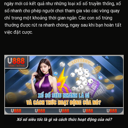
ngày mới có kết quả như những loại xổ số truyền thống, xổ
số nhanh cho phép người chơi tham gia vào các vòng quay
chỉ trong một khoảng thời gian ngắn. Các con số trúng
thưởng được rút ra nhanh chóng, ngay sau khi bạn hoàn tất
việc đặt cược.
Xổ số siêu tốc là gì và cách thức hoạt động của nó?