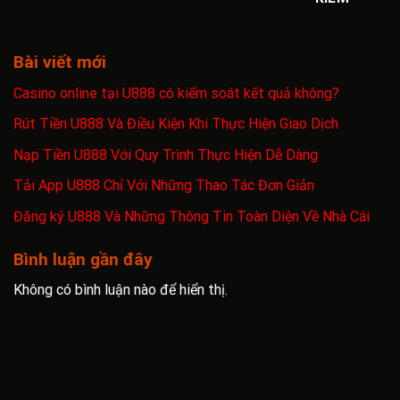
Bài viết mới
Casino online tại U888 có kiểm soát kết quả không?
Rút Tiền U888 Và Điều Kiện Khi Thực Hiện Giao Dịch
Nạp Tiền U888 Với Quy Trình Thực Hiện Dễ Dàng
Tải App U888 Chỉ Với Những Thao Tác Đơn Giản
Đăng ký U888 Và Những Thông Tin Toàn Diện Về Nhà Cái
Bình luận gần đây
Không có bình luận nào để hiển thị.