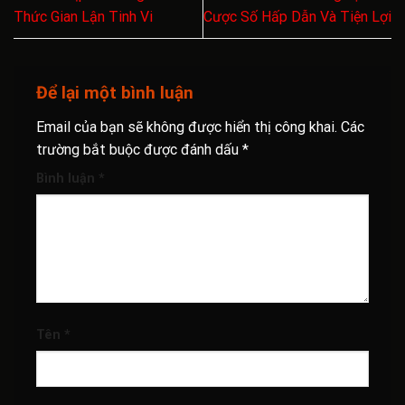
Thức Gian Lận Tinh Vi
Cược Số Hấp Dẫn Và Tiện Lợi
Để lại một bình luận
Email của bạn sẽ không được hiển thị công khai.
Các
trường bắt buộc được đánh dấu
*
Bình luận
*
Tên
*